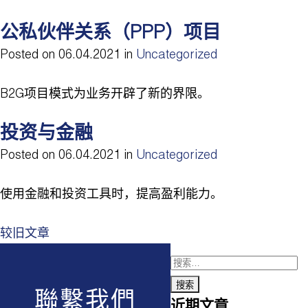
公私伙伴关系（PPP）项目
Posted on
06.04.2021
in
Uncategorized
B2G项目模式为业务开辟了新的界限。
投资与金融
Posted on
06.04.2021
in
Uncategorized
使用金融和投资工具时，提高盈利能力。
文
较旧文章
章
搜
导
索：
航
聯繫我們
近期文章