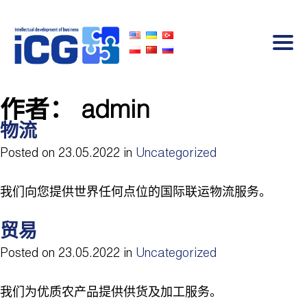
作者：
admin
物流
Posted on
23.05.2022
in
Uncategorized
我们向您提供世界任何点位的国际联运物流服务。
贸易
Posted on
23.05.2022
in
Uncategorized
我们为优质农产品提供供货及加工服务。