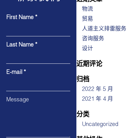
物流
First Name *
贸易
人道主义排雷服务
咨询服务
Last Name *
设计
近期评论
E-mail *
归档
2022 年 5 月
2021 年 4 月
Message
分类
Uncategorized