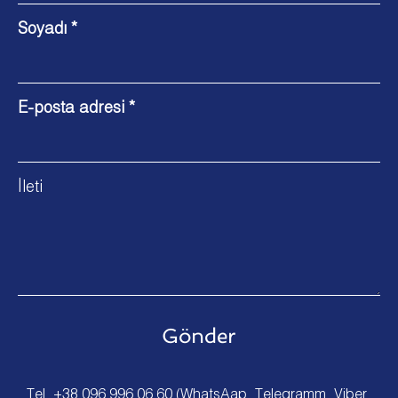
Soyadı *
E-posta adresi *
İleti
Tel.
+38 096 996 06 60
(WhatsAap, Telegramm, Viber,