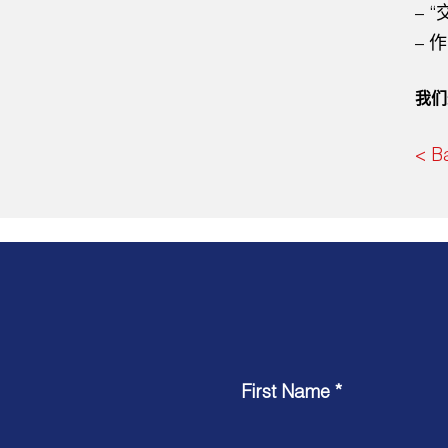
– 
– 
我们
< B
First Name *