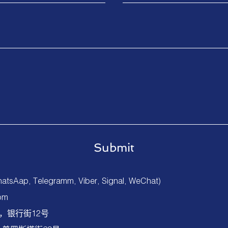
atsAap, Telegramm, Viber, Signal, WeChat)
om
，银行街12号