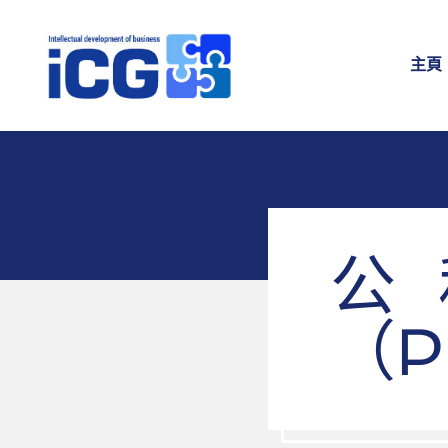
主頁
公
（P